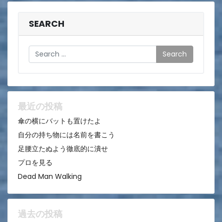
ナ
ビ
SEARCH
ゲ
Search
ー
シ
ョ
ン
最近の投稿
傘の横にバットも置けたよ
自分の持ち物には名前を書こう
足腰立たぬよう徹底的に潰せ
プロを見る
Dead Man Walking
過去の投稿