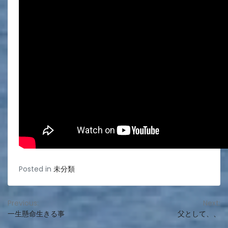
Posted in
未分類
投
Previous:
Next:
一生懸命生きる事
父として、、
稿