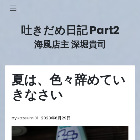
Skip
to
content
吐きだめ日記 Part2
海風店主 深堀貴司
夏は、色々辞めてい
きなさい
2023
by
kazeumi31
2023年6月29日
年
6
月