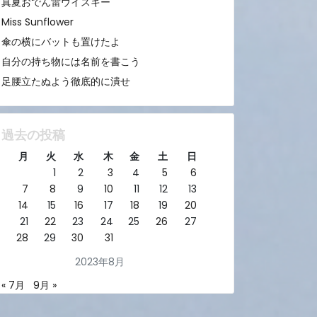
真夏おでん雷ウイスキー
Miss Sunflower
傘の横にバットも置けたよ
自分の持ち物には名前を書こう
足腰立たぬよう徹底的に潰せ
過去の投稿
月
火
水
木
金
土
日
1
2
3
4
5
6
7
8
9
10
11
12
13
14
15
16
17
18
19
20
21
22
23
24
25
26
27
28
29
30
31
2023年8月
« 7月
9月 »