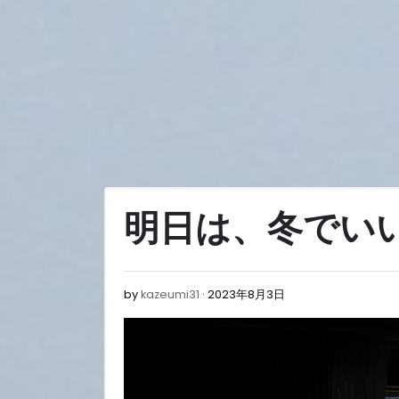
Skip
to
content
明日は、冬でい
2023
by
kazeumi31
2023年8月3日
年
8
月
3
日