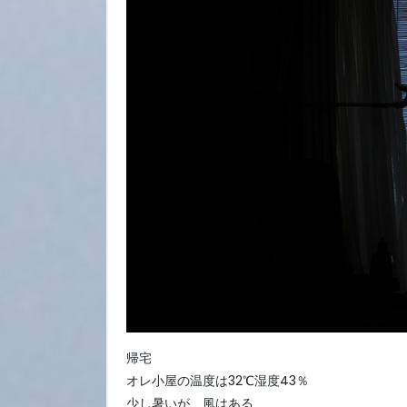
帰宅
オレ小屋の温度は32℃湿度43％
少し暑いが、風はある