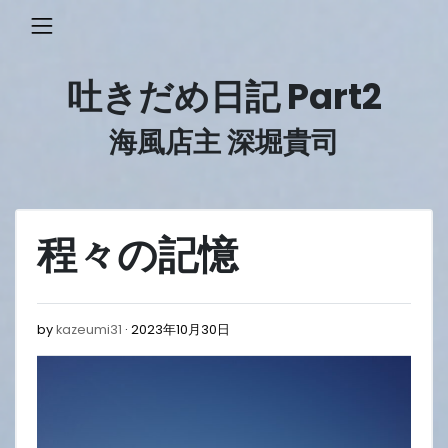
Skip
to
content
吐きだめ日記 Part2
海風店主 深堀貴司
程々の記憶
2023
by
kazeumi31
2023年10月30日
年
10
月
30
日