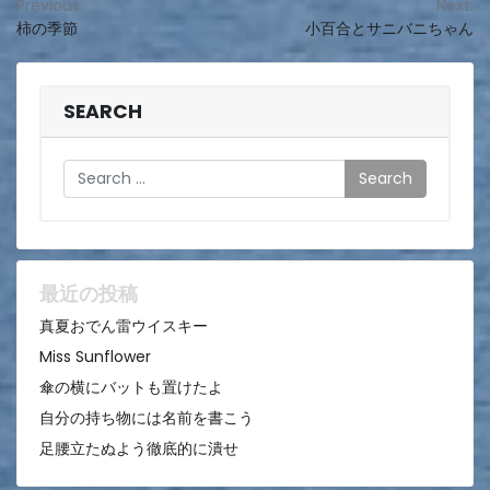
投
Previous:
Next:
柿の季節
小百合とサニバニちゃん
稿
ナ
ビ
SEARCH
ゲ
Search
ー
シ
ョ
ン
最近の投稿
真夏おでん雷ウイスキー
Miss Sunflower
傘の横にバットも置けたよ
自分の持ち物には名前を書こう
足腰立たぬよう徹底的に潰せ