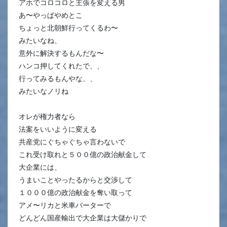
アホでコロコロと主張を変える男
あ〜やっぱやめとこ
ちょっと北朝鮮行ってくるわ〜
みたいなね、
意外に解決するもんだな〜
ハンコ押してくれたで、、
行ってみるもんやな、、
みたいなノリね
オレが権力者なら
法案をいいように変える
共産党にぐちゃぐちゃ言わないで
これ受け取れと５００億の政治献金して
大企業には、
うまいことやったるからと交渉して
１０００億の政治献金を奪い取って
アメ〜リカと米車バーターで
どんどん国産輸出で大企業は大儲かりで