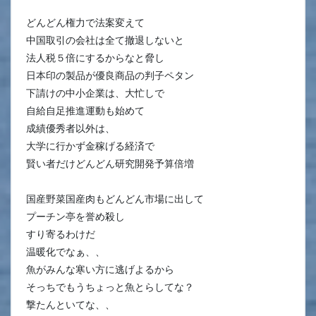
どんどん権力で法案変えて
中国取引の会社は全て撤退しないと
法人税５倍にするからなと脅し
日本印の製品が優良商品の判子ペタン
下請けの中小企業は、大忙しで
自給自足推進運動も始めて
成績優秀者以外は、
大学に行かず金稼げる経済で
賢い者だけどんどん研究開発予算倍増
国産野菜国産肉もどんどん市場に出して
プーチン亭を誉め殺し
すり寄るわけだ
温暖化でなぁ、、
魚がみんな寒い方に逃げよるから
そっちでもうちょっと魚とらしてな？
撃たんといてな、、