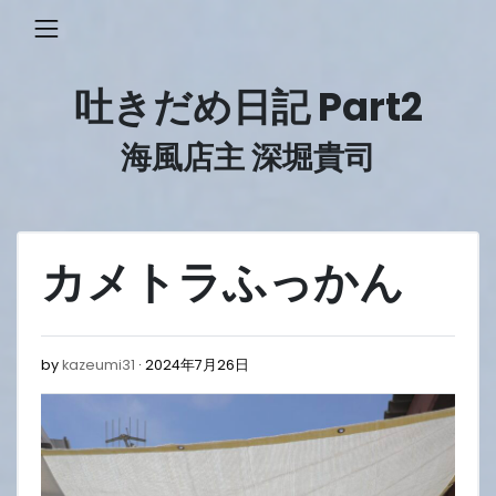
Skip
to
content
吐きだめ日記 Part2
海風店主 深堀貴司
カメトラふっかん
2024
by
kazeumi31
2024年7月26日
年
7
月
26
日