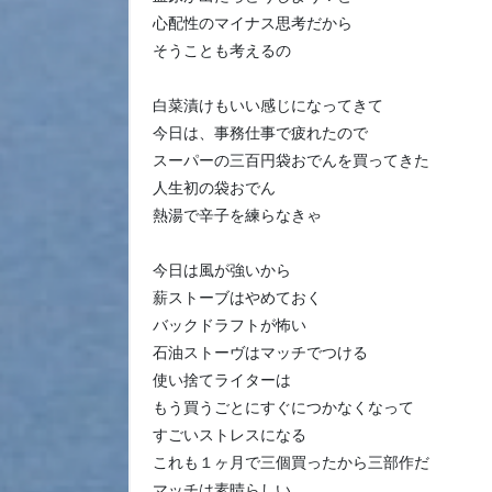
心配性のマイナス思考だから
そうことも考えるの
白菜漬けもいい感じになってきて
今日は、事務仕事で疲れたので
スーパーの三百円袋おでんを買ってきた
人生初の袋おでん
熱湯で辛子を練らなきゃ
今日は風が強いから
薪ストーブはやめておく
バックドラフトが怖い
石油ストーヴはマッチでつける
使い捨てライターは
もう買うごとにすぐにつかなくなって
すごいストレスになる
これも１ヶ月で三個買ったから三部作だ
マッチは素晴らしい