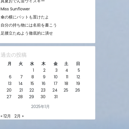
真夏おでん雷ウイスキー
Miss Sunflower
傘の横にバットも置けたよ
自分の持ち物には名前を書こう
足腰立たぬよう徹底的に潰せ
過去の投稿
月
火
水
木
金
土
日
1
2
3
4
5
6
7
8
9
10
11
12
13
14
15
16
17
18
19
20
21
22
23
24
25
26
27
28
29
30
31
2025年1月
« 12月
2月 »