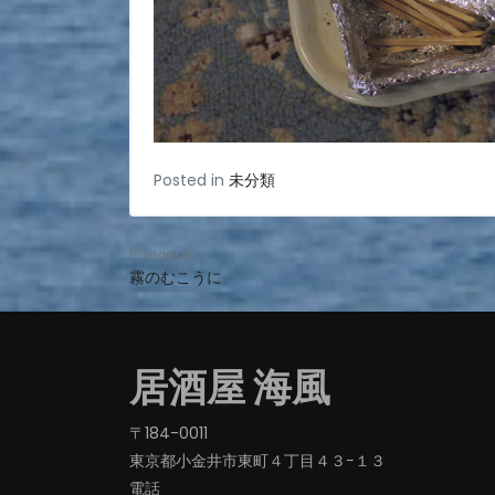
Posted in
未分類
投
Previous:
霧のむこうに
稿
ナ
ビ
居酒屋 海風
ゲ
ー
〒184-0011
東京都小金井市東町４丁目４３−１３
シ
電話