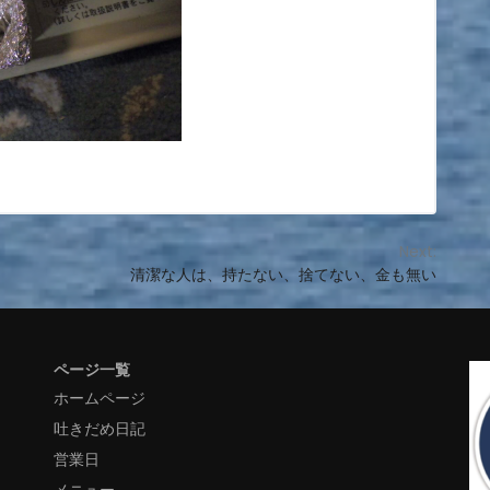
Next:
清潔な人は、持たない、捨てない、金も無い
ページ一覧
ホームページ
吐きだめ日記
営業日