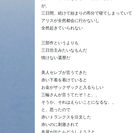
が、
三日間、続けて始まりの15分で寝てしまっていて
アリスが全然都会に行かないし
全然起きていられない
三部作というよりも
三日坊主みたいなもんだ
情けない還暦だ
美人セレブが言うてきた
赤い下着を着けていると
お金がザックザックと入るらしい
三輪さんが言うてたぞ！と、、
そうか、それはえらいことになるな、、
と、思ったので
赤いトランクスを注文した
赤いのに刺激されて
血尿が出たらどうしよう？と