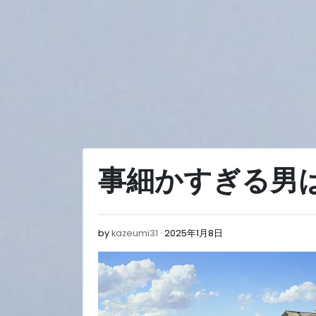
Skip
to
content
事細かすぎる男
2025
by
kazeumi31
2025年1月8日
年
1
月
8
日