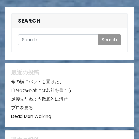
稿
ナ
ビ
SEARCH
ゲ
Search
ー
シ
ョ
ン
最近の投稿
傘の横にバットも置けたよ
自分の持ち物には名前を書こう
足腰立たぬよう徹底的に潰せ
プロを見る
Dead Man Walking