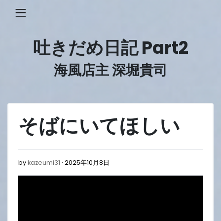
Skip
to
content
吐きだめ日記 Part2
海風店主 深堀貴司
そばにいてほしい
2025
by
kazeumi31
2025年10月8日
年
10
月
8
日