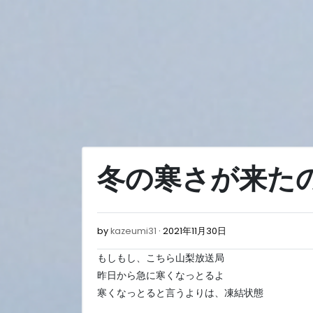
Skip
to
content
冬の寒さが来た
2021
by
kazeumi31
2021年11月30日
年
もしもし、こちら山梨放送局
11
月
昨日から急に寒くなっとるよ
30
寒くなっとると言うよりは、凍結状態
日