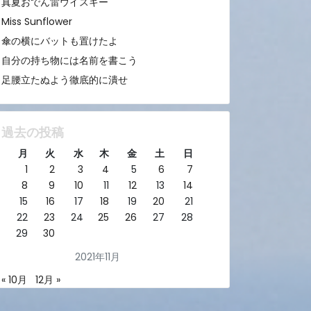
真夏おでん雷ウイスキー
Miss Sunflower
傘の横にバットも置けたよ
自分の持ち物には名前を書こう
足腰立たぬよう徹底的に潰せ
過去の投稿
月
火
水
木
金
土
日
1
2
3
4
5
6
7
8
9
10
11
12
13
14
15
16
17
18
19
20
21
22
23
24
25
26
27
28
29
30
2021年11月
« 10月
12月 »