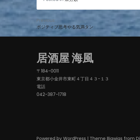
投
Previous:
ポジティブ思考やる気満タン
稿
ナ
ビ
居酒屋 海風
ゲ
ー
〒184-0011
東京都小金井市東町４丁目４３−１３
シ
電話
ョ
042-387-1718‬
ン
Powered by
WordPress
|
Theme
Bigwigs
from D