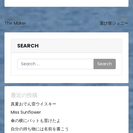
投
Previous:
Next:
The Maker
運び屋ジョニー
稿
ナ
ビ
SEARCH
ゲ
Search
ー
シ
ョ
ン
最近の投稿
真夏おでん雷ウイスキー
Miss Sunflower
傘の横にバットも置けたよ
自分の持ち物には名前を書こう