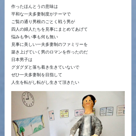
作ったほんとうの意味は
平和な一夫多妻制度がテーマで
ご覧の通り男根のごとく戦う男が
四人の婦人たちを見事にまとめてあげて
悩みも争い事も何も無い
見事に美しい一夫多妻制のファミリーを
築き上げていく男のロマンを作ったのだ
日本男子は
グダグダと落ち着き生きていないで
ぜひ一夫多妻制を目指して
人生を転がし転がし生きて頂きたい