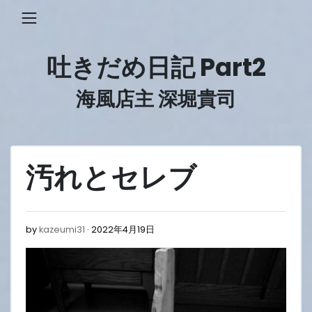
Skip
to
content
吐きだめ日記 Part2
海風店主 深堀貴司
汚れとセレブ
2022
by
kazeumi31
2022年4月19日
年
4
月
19
日