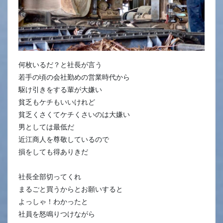
何枚いるだ？と社長が言う
若手の頃の会社勤めの営業時代から
駆け引きをする輩が大嫌い
貧乏もケチもいいけれど
貧乏くさくてケチくさいのは大嫌い
男としては最低だ
近江商人を尊敬しているので
損をしても得ありきだ
社長全部切ってくれ
まるごと買うからとお願いすると
よっしゃ！わかったと
社員を怒鳴りつけながら