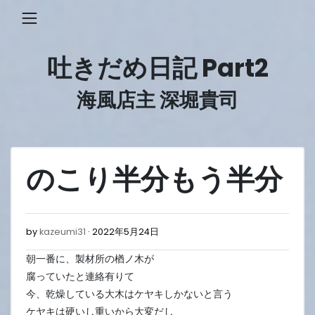
Skip
to
content
吐きだめ日記 Part2
海風店主 深堀貴司
のこり半分もう半分
2022
by
kazeumi31
2022年5月24日
年
朝一番に、製材所の楢ノ木が
5
月
腐っていたと連絡有りて
24
今、乾燥している大木はケヤキしかないと言う
日
ケヤキは硬いし重いから大変だし