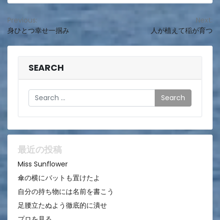
投
Previous:
Next:
身ひとつ幸せ一掴み
人が植えて稲が育つ
稿
ナ
ビ
SEARCH
ゲ
Search
ー
シ
ョ
ン
最近の投稿
Miss Sunflower
傘の横にバットも置けたよ
自分の持ち物には名前を書こう
足腰立たぬよう徹底的に潰せ
プロを見る