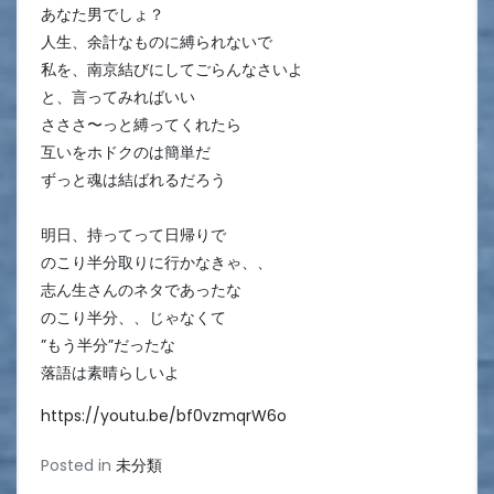
あなた男でしょ？
人生、余計なものに縛られないで
私を、南京結びにしてごらんなさいよ
と、言ってみればいい
さささ〜っと縛ってくれたら
互いをホドクのは簡単だ
ずっと魂は結ばれるだろう
明日、持ってって日帰りで
のこり半分取りに行かなきゃ、、
志ん生さんのネタであったな
のこり半分、、じゃなくて
”もう半分”だったな
落語は素晴らしいよ
https://youtu.be/bf0vzmqrW6o
Posted in
未分類