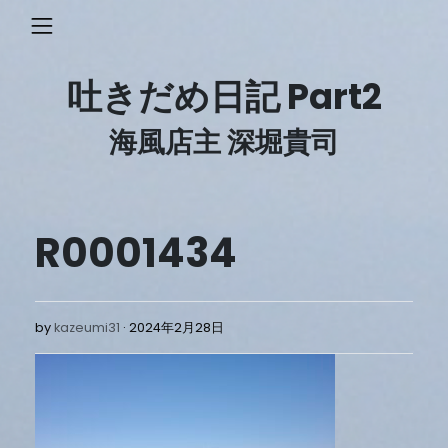
Skip
to
content
吐きだめ日記 Part2
海風店主 深堀貴司
R0001434
2024
by
kazeumi31
2024年2月28日
年
2
月
28
日