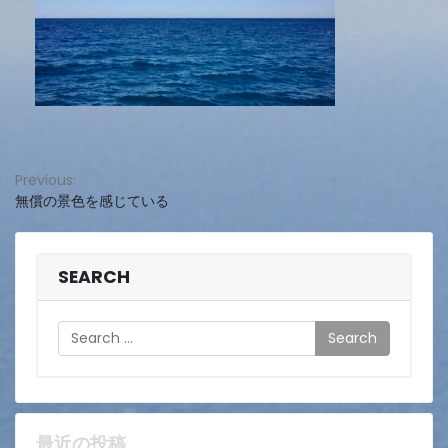
投
Previous:
無償の景色を感じている
稿
ナ
ビ
SEARCH
ゲ
Search
ー
シ
ョ
最近の投稿