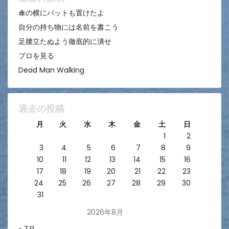
ン
傘の横にバットも置けたよ
自分の持ち物には名前を書こう
足腰立たぬよう徹底的に潰せ
プロを見る
Dead Man Walking
過去の投稿
月
火
水
木
金
土
日
1
2
3
4
5
6
7
8
9
10
11
12
13
14
15
16
17
18
19
20
21
22
23
24
25
26
27
28
29
30
31
2026年8月