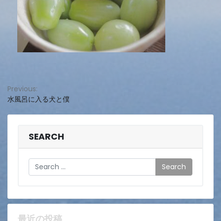
投
Previous:
水風呂に入る犬と僕
稿
ナ
ビ
SEARCH
ゲ
Search
ー
シ
ョ
最近の投稿