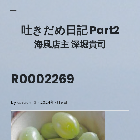
Skip
to
content
吐きだめ日記 Part2
海風店主 深堀貴司
R0002269
2024
by
kazeumi31
2024年7月5日
年
7
月
5
日