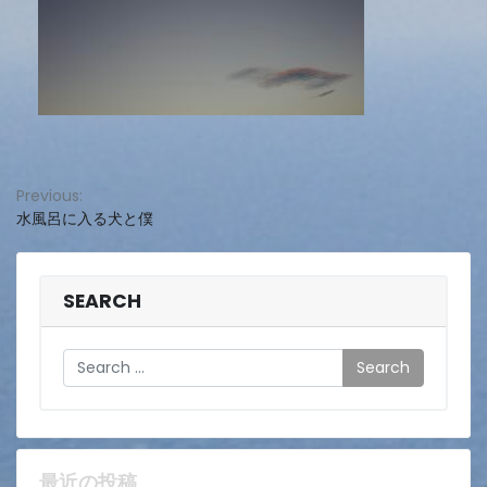
投
Previous:
水風呂に入る犬と僕
稿
ナ
ビ
SEARCH
ゲ
Search
ー
シ
ョ
最近の投稿