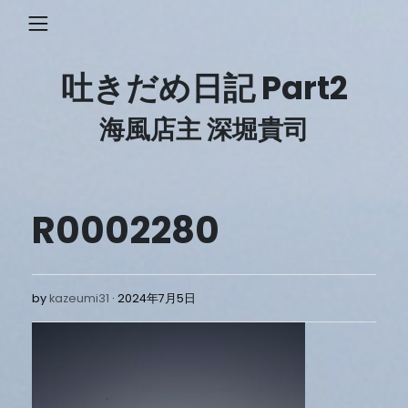
Skip
to
content
吐きだめ日記 Part2
海風店主 深堀貴司
R0002280
2024
by
kazeumi31
2024年7月5日
年
7
月
5
日