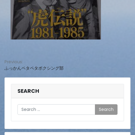
投
Previous:
ふっかんペタペタボクシング部
稿
ナ
ビ
SEARCH
ゲ
Search
ー
シ
ョ