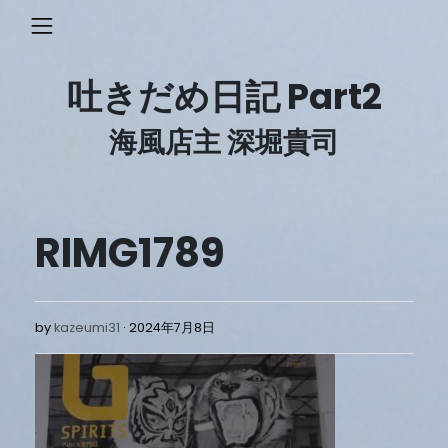
Skip
to
content
吐きだめ日記 Part2
海風店主 深堀貴司
RIMG1789
2024
by
kazeumi31
2024年7月8日
年
7
月
8
日