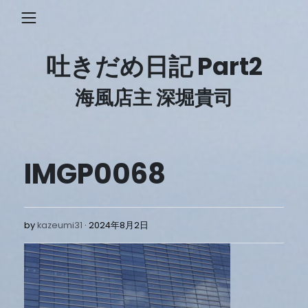
Skip
to
content
吐きだめ日記 Part2
海風店主 深堀貴司
IMGP0068
2024
by
kazeumi31
2024年8月2日
年
8
月
2
日