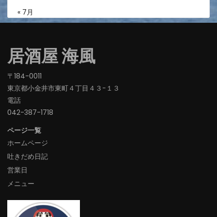
« 7月
居酒屋 海風
〒184-0011
東京都小金井市東町４丁目４３−１３
電話
042-387-1718‬
ページ一覧
ホームページ
吐きだめ日記
営業日
メニュー