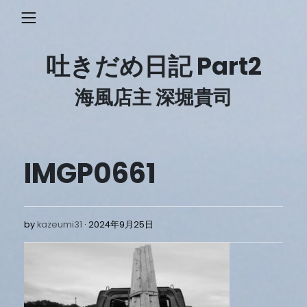
Skip
to
content
吐きだめ日記 Part2
海風店主 深堀貴司
IMGP0661
2024
by
kazeumi31
2024年9月25日
年
9
月
25
日