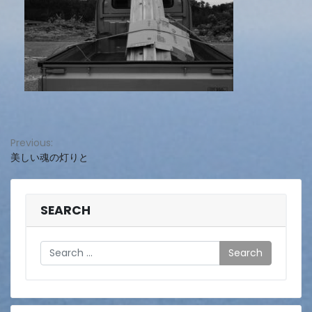
投
Previous:
美しい魂の灯りと
稿
ナ
ビ
SEARCH
ゲ
Search
ー
シ
ョ