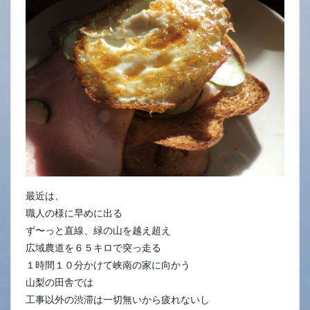
最近は、
職人の様に早めに出る
ず〜っと直線、緑の山を越え超え
広域農道を６５キロで突っ走る
１時間１０分かけて峡南の家に向かう
山梨の田舎では
工事以外の渋滞は一切無いから疲れないし