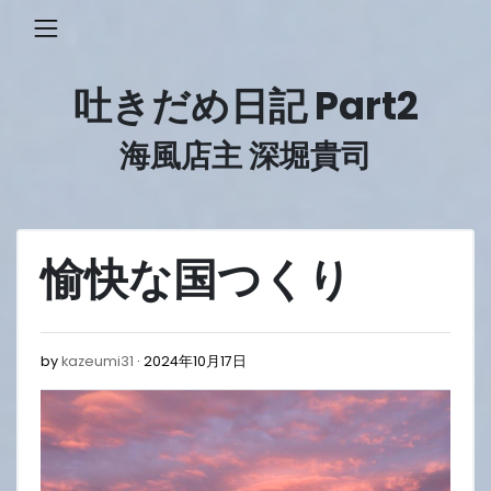
Skip
to
content
吐きだめ日記 Part2
海風店主 深堀貴司
愉快な国つくり
2024
by
kazeumi31
2024年10月17日
年
10
月
17
日