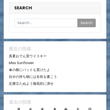
ナ
ビ
SEARCH
ゲ
Search
ー
シ
ョ
ン
最近の投稿
真夏おでん雷ウイスキー
Miss Sunflower
傘の横にバットも置けたよ
自分の持ち物には名前を書こう
足腰立たぬよう徹底的に潰せ
過去の投稿
月
火
水
木
金
土
日