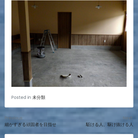
Posted in
未分類
投
Previous:
Next:
細かすぎる頑固者を目指せ
駈ける人、駆け抜ける人
稿