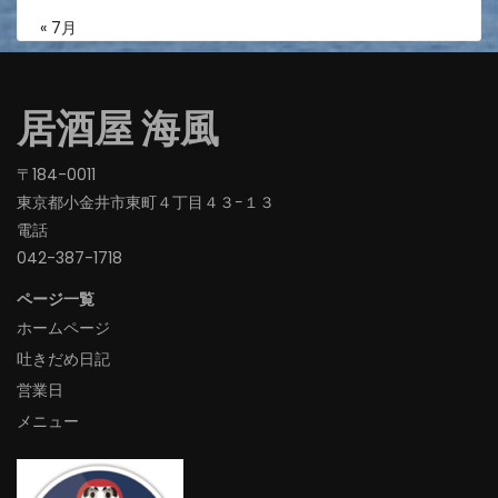
« 7月
居酒屋 海風
〒184-0011
東京都小金井市東町４丁目４３−１３
電話
042-387-1718‬
ページ一覧
ホームページ
吐きだめ日記
営業日
メニュー