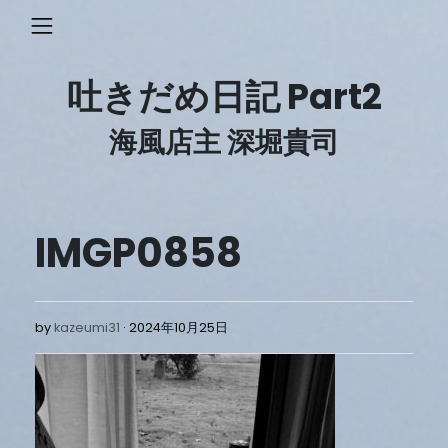
Skip
to
content
吐きだめ日記 Part2
海風店主 深堀貴司
IMGP0858
2024
by
kazeumi31
2024年10月25日
年
10
月
25
日