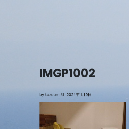
Skip
to
content
IMGP1002
2024
by
kazeumi31
2024年11月9日
年
11
月
9
日