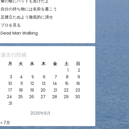
傘の横にバットも置けたよ
自分の持ち物には名前を書こう
足腰立たぬよう徹底的に潰せ
プロを見る
Dead Man Walking
過去の投稿
月
火
水
木
金
土
日
1
2
3
4
5
6
7
8
9
10
11
12
13
14
15
16
17
18
19
20
21
22
23
24
25
26
27
28
29
30
31
2026年8月
« 7月