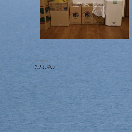
投
Previous:
先人に学ぶ
稿
ナ
ビ
ゲ
ー
シ
ョ