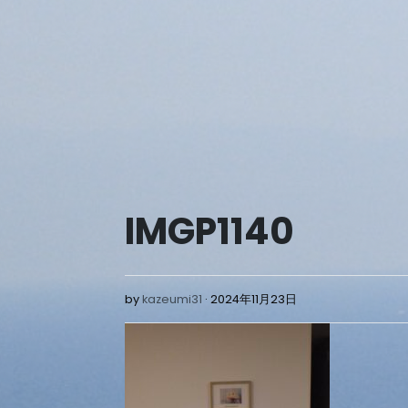
Skip
to
content
IMGP1140
2024
by
kazeumi31
2024年11月23日
年
11
月
23
日