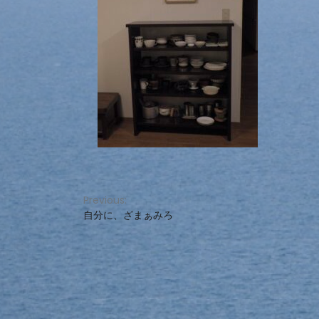
投
Previous:
自分に、ざまぁみろ
稿
ナ
ビ
ゲ