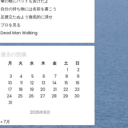
傘の横にバットも置けたよ
自分の持ち物には名前を書こう
足腰立たぬよう徹底的に潰せ
プロを見る
Dead Man Walking
過去の投稿
月
火
水
木
金
土
日
1
2
3
4
5
6
7
8
9
10
11
12
13
14
15
16
17
18
19
20
21
22
23
24
25
26
27
28
29
30
31
2026年8月
« 7月