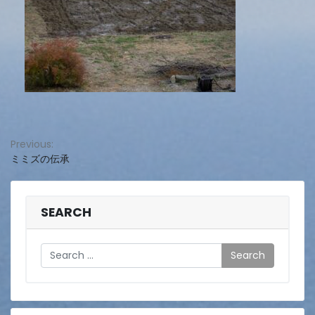
投
Previous:
ミミズの伝承
稿
ナ
ビ
SEARCH
ゲ
Search
ー
シ
ョ