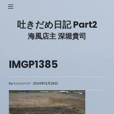
Skip
to
content
吐きだめ日記 Part2
海風店主 深堀貴司
IMGP1385
2024
by
kazeumi31
2024年12月26日
年
12
月
26
日