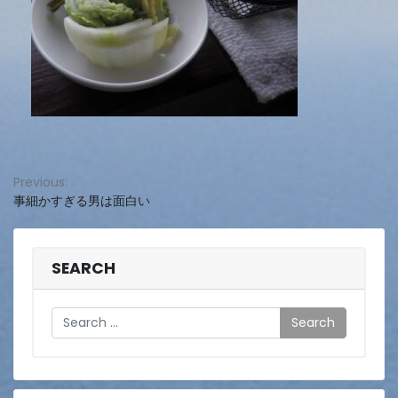
投
Previous:
事細かすぎる男は面白い
稿
ナ
ビ
SEARCH
ゲ
Search
ー
シ
ョ