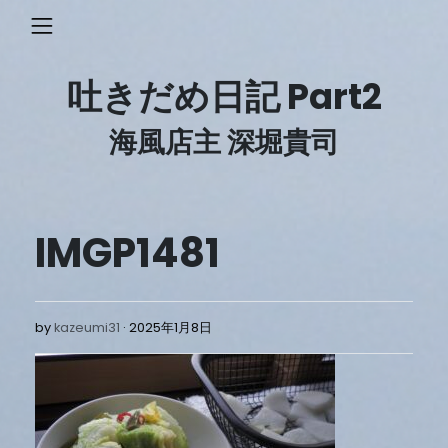
Skip
to
content
吐きだめ日記 Part2
海風店主 深堀貴司
IMGP1481
2025
by
kazeumi31
2025年1月8日
年
1
月
8
日