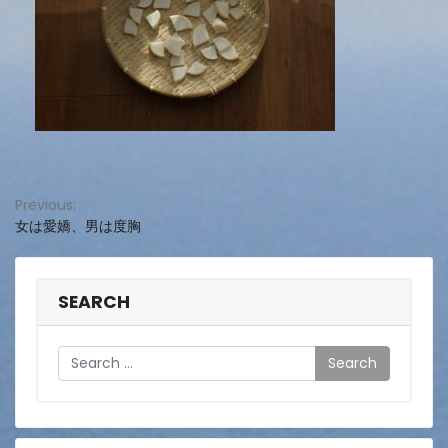
投
Previous:
女は愛嬌、男は度胸
稿
ナ
ビ
SEARCH
ゲ
Search
ー
シ
ョ