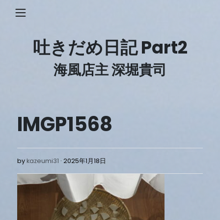
Skip
to
content
吐きだめ日記 Part2
海風店主 深堀貴司
IMGP1568
2025
by
kazeumi31
2025年1月18日
年
1
月
18
日