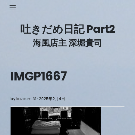
Skip
to
content
吐きだめ日記 Part2
海風店主 深堀貴司
IMGP1667
2025
by
kazeumi31
2025年2月4日
年
2
月
4
日