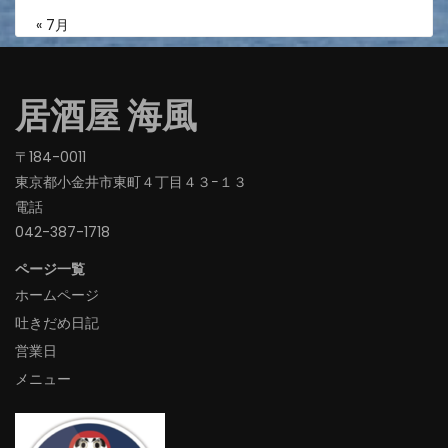
« 7月
居酒屋 海風
〒184-0011
東京都小金井市東町４丁目４３−１３
電話
042-387-1718‬
ページ一覧
ホームページ
吐きだめ日記
営業日
メニュー