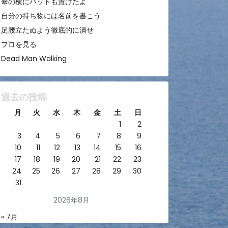
傘の横にバットも置けたよ
自分の持ち物には名前を書こう
足腰立たぬよう徹底的に潰せ
プロを見る
Dead Man Walking
過去の投稿
月
火
水
木
金
土
日
1
2
3
4
5
6
7
8
9
10
11
12
13
14
15
16
17
18
19
20
21
22
23
24
25
26
27
28
29
30
31
2026年8月
« 7月