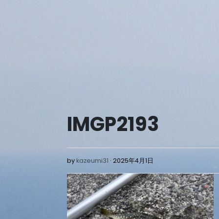
Skip
to
content
IMGP2193
2025
by
kazeumi31
2025年4月1日
年
4
月
1
日