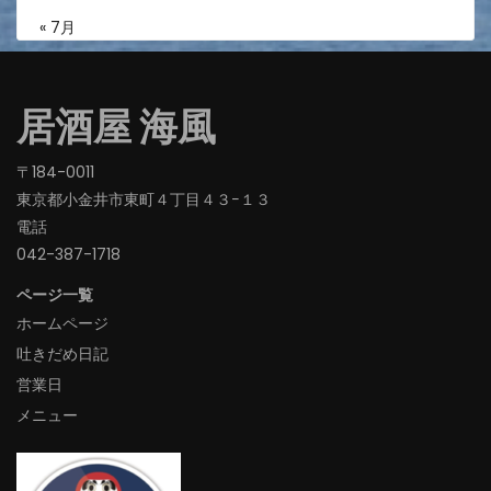
« 7月
居酒屋 海風
〒184-0011
東京都小金井市東町４丁目４３−１３
電話
042-387-1718‬
ページ一覧
ホームページ
吐きだめ日記
営業日
メニュー