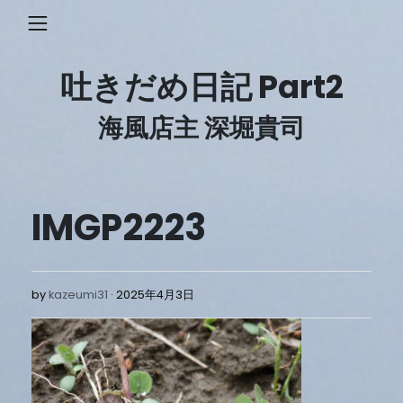
Skip
to
content
吐きだめ日記 Part2
海風店主 深堀貴司
IMGP2223
2025
by
kazeumi31
2025年4月3日
年
4
月
3
日