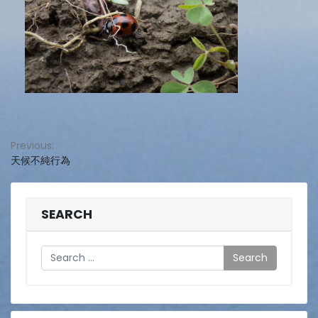
投
Previous:
天候不純行為
稿
ナ
ビ
SEARCH
ゲ
Search
ー
シ
ョ