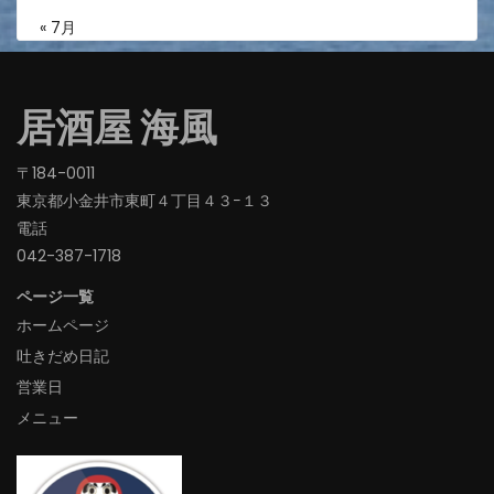
« 7月
居酒屋 海風
〒184-0011
東京都小金井市東町４丁目４３−１３
電話
042-387-1718‬
ページ一覧
ホームページ
吐きだめ日記
営業日
メニュー