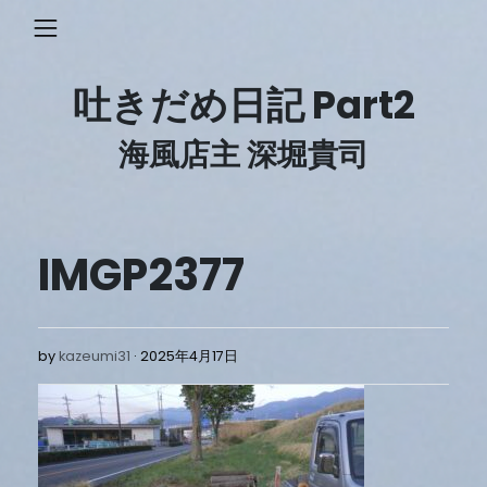
Skip
to
content
吐きだめ日記 Part2
海風店主 深堀貴司
IMGP2377
2025
by
kazeumi31
2025年4月17日
年
4
月
17
日