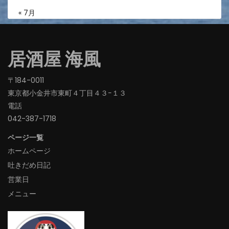
« 7月
居酒屋 海風
〒184-0011
東京都小金井市東町４丁目４３−１３
電話
042-387-1718‬
ページ一覧
ホームページ
吐きだめ日記
営業日
メニュー