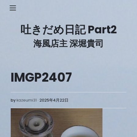
Skip
to
content
吐きだめ日記 Part2
海風店主 深堀貴司
IMGP2407
2025
by
kazeumi31
2025年4月22日
年
4
月
22
日