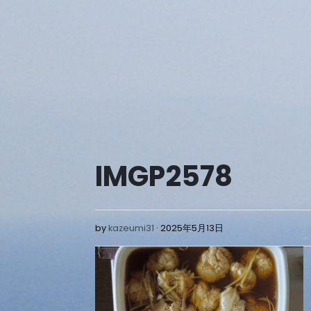
Skip
to
content
IMGP2578
2025
by
kazeumi31
2025年5月13日
年
5
月
13
日