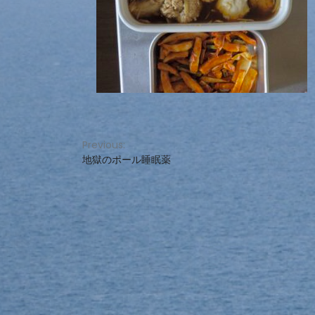
投
Previous:
地獄のポール睡眠薬
稿
ナ
ビ
ゲ
ー
シ
ョ