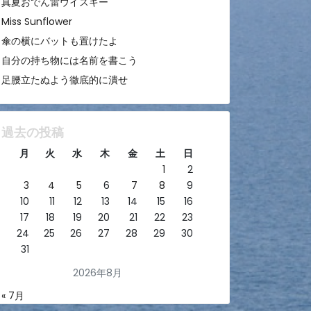
真夏おでん雷ウイスキー
Miss Sunflower
傘の横にバットも置けたよ
自分の持ち物には名前を書こう
足腰立たぬよう徹底的に潰せ
過去の投稿
月
火
水
木
金
土
日
1
2
3
4
5
6
7
8
9
10
11
12
13
14
15
16
17
18
19
20
21
22
23
24
25
26
27
28
29
30
31
2026年8月
« 7月