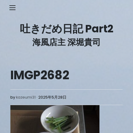
Skip
to
content
吐きだめ日記 Part2
海風店主 深堀貴司
IMGP2682
2025
by
kazeumi31
2025年5月28日
年
5
月
28
日