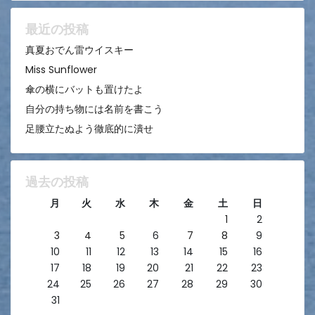
ン
最近の投稿
真夏おでん雷ウイスキー
Miss Sunflower
傘の横にバットも置けたよ
自分の持ち物には名前を書こう
足腰立たぬよう徹底的に潰せ
過去の投稿
月
火
水
木
金
土
日
1
2
3
4
5
6
7
8
9
10
11
12
13
14
15
16
17
18
19
20
21
22
23
24
25
26
27
28
29
30
31