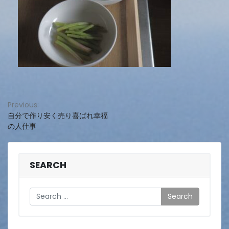
投
Previous:
自分で作り安く売り喜ばれ幸福
稿
の人仕事
ナ
ビ
SEARCH
ゲ
ー
Search
シ
ョ