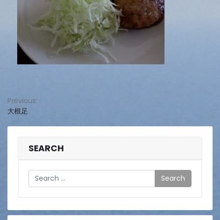
投
Previous:
大根足
稿
ナ
ビ
SEARCH
ゲ
Search
ー
シ
ョ