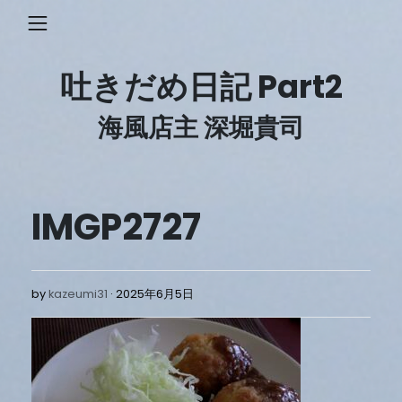
Skip
to
content
吐きだめ日記 Part2
海風店主 深堀貴司
IMGP2727
2025
by
kazeumi31
2025年6月5日
年
6
月
5
日