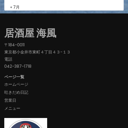
« 7月
居酒屋 海風
〒184-0011
東京都小金井市東町４丁目４３−１３
電話
042-387-1718‬
ページ一覧
ホームページ
吐きだめ日記
営業日
メニュー