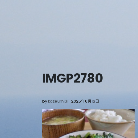
Skip
to
content
IMGP2780
2025
by
kazeumi31
2025年6月16日
年
6
月
16
日