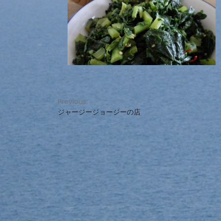
投
Previous:
ジャージージョージーの店
稿
ナ
ビ
ゲ
ー
シ
ョ