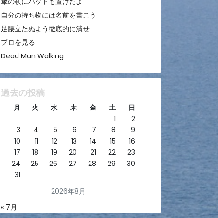
傘の横にバットも置けたよ
自分の持ち物には名前を書こう
足腰立たぬよう徹底的に潰せ
プロを見る
Dead Man Walking
過去の投稿
月
火
水
木
金
土
日
1
2
3
4
5
6
7
8
9
10
11
12
13
14
15
16
17
18
19
20
21
22
23
24
25
26
27
28
29
30
31
2026年8月
« 7月