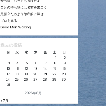
傘の横にバットも置けたよ
自分の持ち物には名前を書こう
足腰立たぬよう徹底的に潰せ
プロを見る
Dead Man Walking
過去の投稿
月
火
水
木
金
土
日
1
2
3
4
5
6
7
8
9
10
11
12
13
14
15
16
17
18
19
20
21
22
23
24
25
26
27
28
29
30
31
2026年8月
« 7月