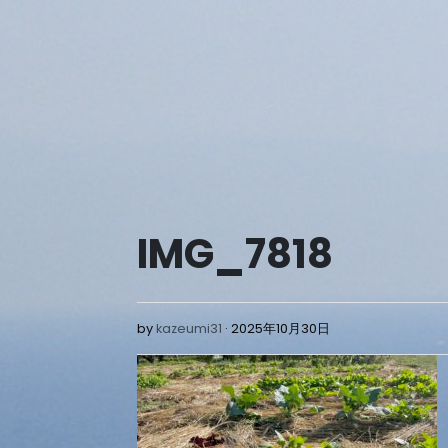
Skip
to
content
IMG_7818
2025
by
kazeumi31
2025年10月30日
年
10
月
30
日