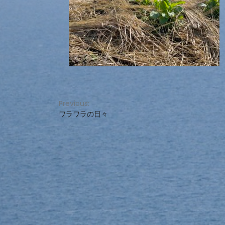
投
Previous:
ワラワラの日々
稿
ナ
ビ
ゲ
ー
シ
ョ