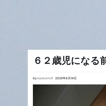
Skip
to
content
６２歳児になる
2026
by
kazeumi31
2026年6月14日
年
6
月
14
日